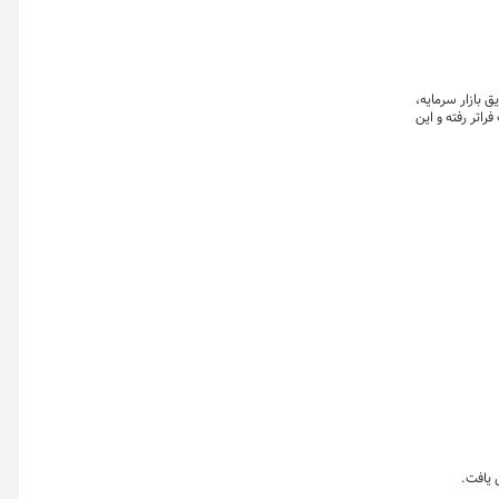
ق بازار سرمایه،
تقبال چشمگیری مواجه شده‌اند. به طوری که از ابتدای سال ۱۴۰۴، ارزش معاملات صندوق‌های طلا از ۶۰۰ همت فراتر رفته و این
 یافت.