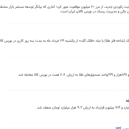
موقعیت‌های باز در بازار اختیار معامله بورس کالای ایران با ثبت رکوردی جدید، از مرز ۶۰ میلیون موقعیت عبور کرد؛ آماری که بیانگر توسعه 
وین مالی و مدیریت ریسک در بورس کالای ایران است.
پذیره‌ نویسی سی‌وسومین صندوق سرمایه گذاری کالایی قلک (شاخه فلز طلا) با نماد «قلک گلد» از یکشنبه ۲۴ خرداد ماه به م
ان منعقد شد.