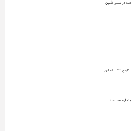
عت در مسیر تأمین
علی‌اکبر الوندیان، دبیر انجمن صنفی کارفرمایان صنعت سیمان با تشریح وضعیت این صنعت قبل و بعد از ورود به بورس کالا، تحولات اخیر را نقطه عطفی در تاریخ ۹۲ ساله این
و تداوم محاسبه