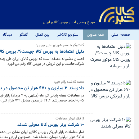
مرجع رسمی اخبار بورس کالای ایران
صفحه اصلی
همه عناوین
استودیو کالاخبر
بین الملل
گفتگو
دیدگاه
گفت‌وگو با عضو شورای عالی بورس؛
دلیل اعتمادها به بورس کالا چیست؟/ بورس کالا
احسان دشتیانه معتقد است که بورس کالای ایران طی چند س
شرکت‌هاست و این فروش در بورس کالا رقم می‌خورد.
هفته گذشته رقم خورد
دادوستد ۳ میلیون و ۶۷۰ هزار تن محصول در بازار فیزیکی بورس کالا
که به لحاظ حجم رشد ۲۴.۴ درصدی معادل ۷۲۱ هزار تنی داشته است.
از نظر ارزش معاملات
۱۰ شرکت برتر بورس کالا معرفی شدند
۹۷.۸ هزار میلیارد تومان معامله شد. همچنین ارزش معاملات ۱۰ شرکت برتر به بیش از ۳۹.۹ هزار میلیارد تومان رسید.