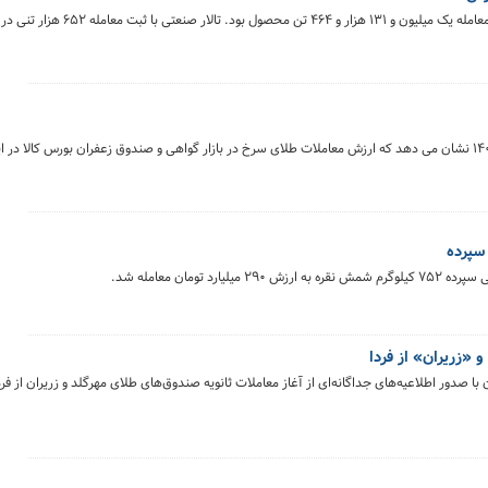
بورس کالای ایران در روز دوشنبه ۵ مردادماه ۱۴۰۵ میزبان معامله یک 
 «زریران» از فردا