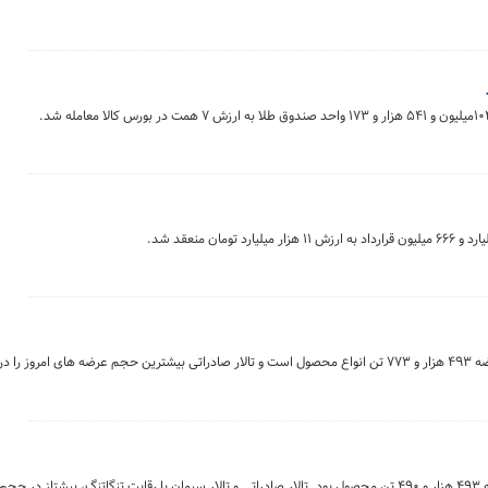
ن منعقد شد.
بورس کالای ایران در روز سه‌شنبه ۶ مردادماه میزبان معامله ۴۹۳ هزار و ۴۹۰ تن محصول بود. تالار صادراتی و تالار سیمان با رقابت تنگاتنگ، پی