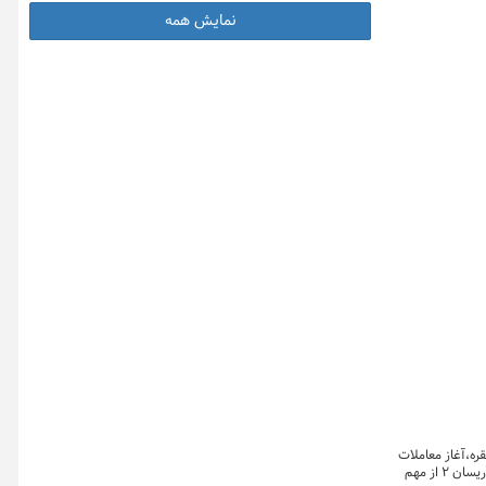
نمایش همه
ه،آغاز معاملات
ثانویه صندوق‌های طلای «مهرگلد» و «زریران» ،بورس کالا در مسیر شکل‌دهی به یک اکوسیستم مالی کارآمد بر پایه دارایی‌های واقعی و معامله ۲۱ دستگاه آریسان ۲ از مهم