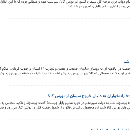
 دولت برای عرضه کل سیمان کشور در بورس کالا، سیاست مهم و منطقی بوده که با این اتفاق قطع
ی و در فضای سالم رقابتی، تعیین خواهد شد.
 شد
اسد الله کشاورز معاون امور معادن و صنایع معدنی وزارت صمت در ابلاغیه ای به روسای سازمان صنعت و
های تولیدکننده سیمانی که تاکنون در بورس پذیرش نشده اند باید ظرف دو هفته در بورس پذیرش 
مان سراسر کشور نیز باید ظرف دو هفته اقدام به اخذ کد بورسی کنند.
است/ رانتخواران به دنبال خروج سیمان از بورس کالا
یشنهاد شما به دولت سیزدهم در حوزه تنظیم بازار چیست؟ گفت: پیشنهاد و تاکید مجلس به د
 وارد بورس کالا شد، آن محصول براساس قانون از شمول قیمت گذاری دولتی کنار می رود و فعالان