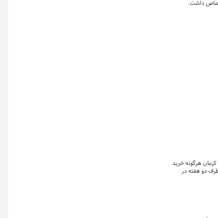
اختصاص داشت.
در ابلاغیه ای به روسای سازمان های صنعت، معدن و تجارت ۳۱ استان و جنوب کرمان هرگونه خرید
ظرف دو هفته در
ری از فعالان این
ند.