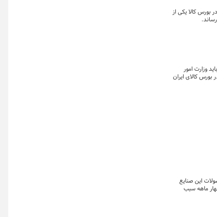
 بورس کالا یکی از
رساند.
ورای نگهبان خبر داده است که با توجه به تبصره ماده (۱۴) این قانون، باید وزارت امور
بورس کالای ایران
ولات این صنایع
ر مجموع چهار ماهه سبب