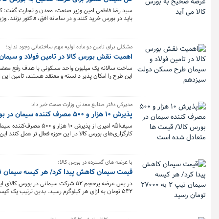
سید رضا فاطمی امین وزیر صنعت، معدن و تجارت گفت: کل
باید در بورس خرید کنند و در سامانه افق، فاکتور بزنند. 
فروشی ها دانست و افزود: در اولویت اول باید خرده‌فروشان
مشکلی برای تامین دو ماده اولیه مهم ساختمانی وجود ندارد؛
اهمیت نقش بورس کالا در تامین فولاد و سیم
ساخت سالانه یک میلیون واحد مسکونی با هدف رفع معضل 
این طرح را امکان پذیر دانسته و معتقد هستند، تامین ای
عرضه شده و در حوزه تنظیم بازار نیز دقت لازم به منظور 
مسکونی را عملیاتی کرد.
مدیرکل دفتر صنایع معدنی وزارت صمت خبر داد:
پذیرش ۱۰ هزار و ۵۰۰ مصرف کننده سیمان در بورس کالا/ قیمت ها متعادل شده است
بورس کالا پذیرش شده اند که ۵۲ واحد در حال عرضه در بورس هستند.
با عرضه های گسترده در بورس کالا؛
قیمت سیمان کاهش پیدا کرد/ هر کیسه سیمان تیپ ٢ به ٢٧٠٠٠ تومان
۵۴۲ تومان به ازای هر کیلوگرم رسید. بدین ترتیب یک کیسه سیمان تیپ ۲ که هفته قبل ۳۷ هزار تومان بود این هفته با ۱۰ هزار تومان کاهش ۲۷ هزار تومان شده است.