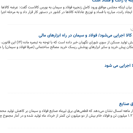
بله با رانت و فساد است
ان اینکه مجلس موافق ورود کامل زنجیره فولاد و سیمان به بورس کالاست گفت: عرضه کالاها در
اد رانت، مبارزه با فساد و توزیع عادلانه کالاها در کشور در دستور کار قرار داد و به مرحله اجرا 
؛
جرایی می‌شود/ فولاد و سیمان در راه ابزارهای مالی
سخنگوی شورای نگهبان به تازگی از تصویب نهایی طرح جهش تولید مسکن از سوی ش
 پیش خرید و سایر ابزارهای پوشش ریسک خرید مصالح ساختمانی (صرفا فولاد و سیمان) را در 
یمان کشور به بازار ابزارهای مالی بورس کالا است.
 اجرایی می شود
ق صنایع
ماهه امسال نشان می‌دهد که قطعی‌های برق تیرماه صنایع فولاد و سیمان بر کاهش تولید محص
تاثیر گذاشته است؛ به‌گونه‌ای که در تیرماه سیمان قریب به ۱.۲ میلیون تن و فولاد خام بیش از دو میلیون تن کمتر از خرداد ماه تولید شده و در آما