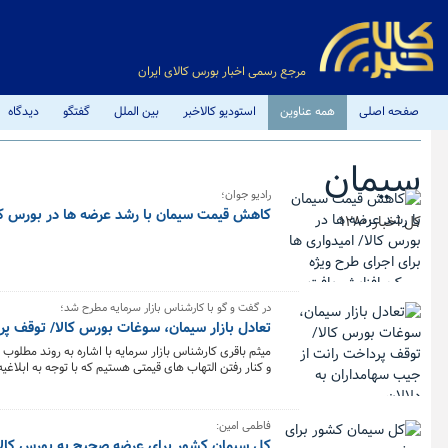
مرجع رسمی اخبار بورس کالای ایران
صفحه اصلی
همه عناوین
استودیو کالاخبر
بین الملل
گفتگو
دیدگاه
سیمان
رادیو جوان؛
کاهش قیمت سیمان با رشد عرضه ها در بورس کال
کل اخبار:1280
در گفت و گو با کارشناس بازار سرمایه مطرح شد؛
تعادل بازار سیمان، سوغات بورس کالا/ توقف پر
میثم باقری کارشناس بازار سرمایه با اشاره به روند مطل
و کنار رفتن التهاب های قیمتی هستیم که با توجه به ابلاغی
عرضه سیمان در بورس کالا نه تنها باعث متعادل تر شدن 
واسطه متوقف شود.
فاطمی امین:
کل سیمان کشور برای عرضه صحیح به بورس کالا