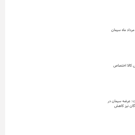
یرعامل شرکت مدیریت شبکه برق ایران و سخنگوی صنعت برق گفت: با هماهنگی وزارتخانه های نیرو و صمت، کارخانجات سیمانی که از روز چهارشنبه ۷ مرداد ماه سیمان
س کالا اختصاص
فت: عرضه سیمان در
دگان نیز کاهش
عاملات در حال