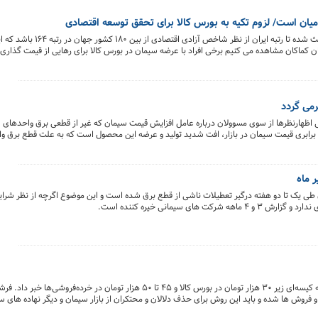
یان است/ لزوم تکیه به بورس کالا برای تحقق توسعه اقتصادی
پیمان مولوی می گوید که دخالت های مستمر در اقتصاد باعث 
ن کماکان مشاهده می کنیم برخی افراد با عرضه سیمان در بورس کالا برای رهایی از قیمت گذاری
 در میان است که امیدوارم این رویکرد ناصواب از اقتصاد ایران پاک شود.
ی اظهارنظرها از سوی مسوولان درباره عامل افزایش قیمت سیمان که غیر از قطعی برق واحدهای
رابری قیمت سیمان در بازار، افت شدید تولید و عرضه این محصول است که به علت قطع برق و
یر است و ما آمادگی داریم، خبرنگاران چند کارخانه سیمان را تعیین و به همراه چند متخصص از آن‌ 
مشخص شود هم‌اکنون، واحدهای تولیدکننده سیمان به دلیل قطع برق یا متوقف شده‌اند یا حداکثر با ۲۰ درصد ظرفیت تولیدی خود کار
 ماه
ی یک تا دو هفته درگیر تعطیلات ناشی از قطع برق شده است و این موضوع اگرچه از نظر شرایط 
ی سیمانی خیره کننده است.
دبیر کانون سراسری انبوه‌سازان از بازگشت قیمت سیمان به کیسه‌ای زیر ۳۰ هزار تومان در بورس کالا و ۴۵ تا ۵۰ هزار تو
روش ها شده و باید این روش برای حذف دلالان و محتکران از بازار سیمان و دیگر نهاده های ساخ