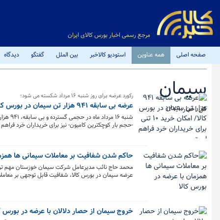
مرجع رسمی اخبار بورس کالای ایران
صفحه اصلی
همه عناوین
استودیو کالاخبر
بین الملل
گفتگو
دیدگاه
سیمان
رکورد عرضه برای روز شنبه ۱۶ مرداد شکسته می شود؛
عرضه بی سابقه ۹۴۱ هزار تن سیمان در بورس کالا/ امکان خرید ۱۰ تنی برای خریداران خرد فراهم است
کل اخبار:1279
-حجم بار کوچکترین کامیون- نیز برای خریداران خرد فراهم
حاکم شدن شفافیت بر معاملات سیمانی ها همزما
محمد حاج نائب مدیرعامل شرکت سیمان خوزستان مهم ترین 
عرضه سیمان در بورس کالا، شفافیت قابل توجهی بر معاملات
به بورس کالا علاوه بر جلوگیری از سود غیرمتعارف دلالان
شده است.
خروج سیمان از حصار دلالان با عرضه در بورس ک