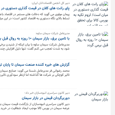
دبیر کل انجمن اقتصاددانان ایران:
پای رانت های کلان در قیمت گذاری دستوری در م
تسلط بالای نگاه دستوری به اقتصاد کشور است؛ در این میا
کنند چراکه پای رانت های کلان در بحث قیمت گذاری کالاها
مدیرعامل شرکت سیمان ساوه:
با تامین برق، بازار سیمان ۱۰ روزه به روال قبل برمی گردد
مدیرعامل شرکت سیمان ساوه با بیان اینکه از شنیدن برخ
شود به شدت تعجب می کنم گفت: تنها دلیل افزایش چند ب
اتفاق افتاده است.البته اثبات این موضوع به‌راحتی امکان‌پذ
درصورتی‌که برق مورد نیاز صنعت سیمان تأمین شود، ظرف ۱۰ روز قیمت‌ها در بازار متعادل می‌شود و به شرایط قبل از قطع برق بازخواهد گشت.
گزارش های خیره کننده صنعت سیمان تا پایان تیر
محمد رضوانی فر مدیرعامل شستا می گوید: صنایع سیمان ط
تاثیر کوچکی بر شرکت ها گذاشته اما ازنظر سودآوری تاثیری ندارد و گزارش ۳ و ۴ ماهه شرکت ها
دبیر کانون سراسری انبوه‌سازان خبر داد؛
دوربرگردان قیمتی در بازار سیمان
عرضه سیمان در بورس کالا موجب ایجاد شفافیت در خرید و ف