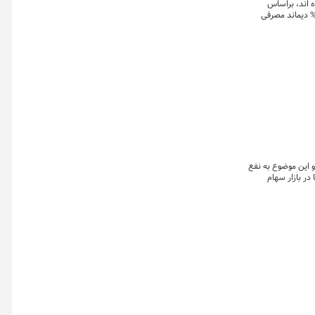
ه اند، براساس
عیه شماره ٢٣ شرکت توانیر (بسیار مهم و فوری در تاریخ ٧ مردادماه) از ساعت ۲۴ الی ۸ صبح ۷۰% دیماند مصرفی و از ساعت ۸ صبح الی ۲۴ معادل ۳۰% دیماند مصرفی
 این موضوع به نفع
ر بازار سهام