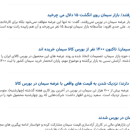
ر سیمان روی انگشت ۱۵ دلال می چرخید
ار عرضه سیمان در بورس نمی‌رفتند، گفت: نه تنها این عرضه متوقف نمی‌شود بلکه برای کارخانجات
عرصه شوند مشوق در حوزه تامین برق در نظر گرفته می‌شود. علی جدی افزود: متأسفانه بازار سیمان توسط ۱۵ نفر می‌چرخد و 
مین برق قرار گیرند و با تقویت عرضه ها در بورس شاهد شفافیت کامل در بازار سیمان باشیم.
رس کالا سیمان خریده اند
 حوزه بازار سیمان، تصمیمات اتخاذ شده و روند عرضه های این محصول در بورس کالای ایران را ت
 دارند/ نزدیک شدن به قیمت های واقعی با عرضه سیمان در بورس کالا
عیت، بسیار نزدیک است. سعید زرندی اظهار داشت: شرکت‌هایی که روز چهارشنبه محصول خود را د
 و فعالان بازارهای مالی در کارزار آزادسازی قیمت سیمان مشارکت کرده و خواستار ادامه پیگیری های 
 انرژی به منظور حمایت از سهامداران و تولید شرکت ها شدند.