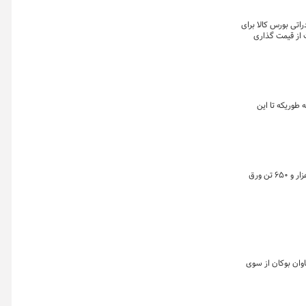
تی بورس کالا برای
 از قیمت گذاری
د شد به طوریکه تا این
تالار محصولات صنعتی و معدنی بورس کالای ایران امروز سه شنبه ۱۲ مردادماه میزبان دادوستد ۱۰۷ هزار و ۵۲۵ تن شمش بلوم، ۳۹ هزار تن تختال C و ۴ هزار و ۶۵۰ تن ورق
اوان بوکان از سوی