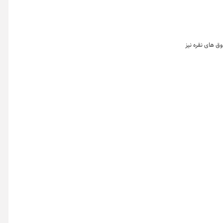
مله شد. ارزش معاملات صندوق های نقره نیز