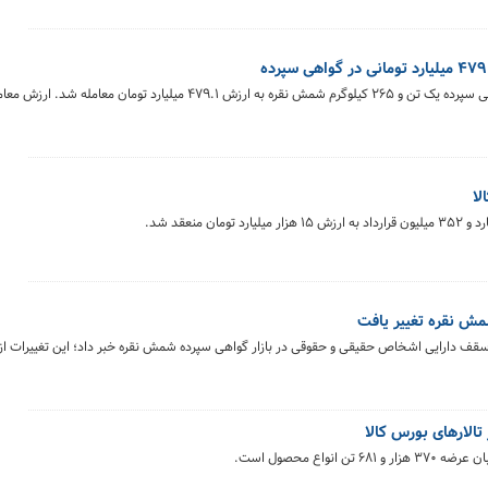
در معاملات روز گذشته (سه‌شنبه ۲۳ تیر ماه) در بازار گواهی سپرده یک تن و ۲۶۵ کیلوگرم شمش نقره به ارزش ۷۹.۱
مش نقره تغییر یافت