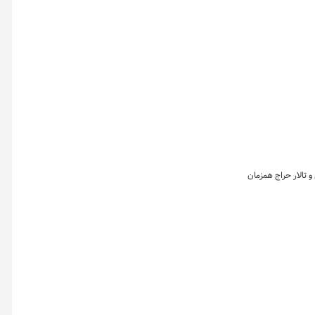
حراج باز، تالار صنعتی و تالار حراج همزمان