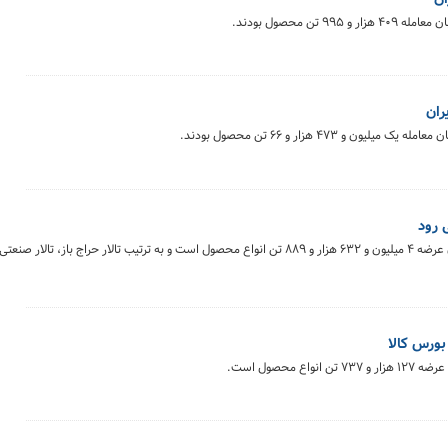
تالارهای بورس کالای ایران روز یکشنبه ۱۸ خرداد ماه میزبان عرضه ۴ میلیون و ۶۳۲ هزار و ۸۸۹ تن انواع محصول است و به ترتیب تالار 