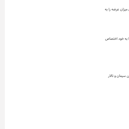
تالار صنعتی بیشترین میزان عرضه را به
ین میزان عرضه را به خود اختصاص
 ماه میزبان معامله ۲ میلیون و ۵۳۱ هزار و ۹۶۶ تن محصول بود که تالار حراج همزمان با فروش ۸۶۹ هزار تن سیمان و تالار