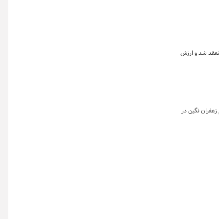
اه نشان می دهد که در هفته گذشته بیش از ۴۲ هزار قراردادآتی منعقد شد و ارزش
۱ به تفکیک بازارهای گواهی، آتی و صندوق نشان می دهد که در این روز تقریبا معادل ۱۳۶ کیلوگرم زعفران نگین در