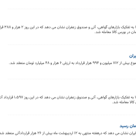
خلاصه معاملات بازار زعفرا
 میلیارد تومان منعقد شد.
بررسی روند هفتگی معاملات قراردادهای آتی بورس کالای ایران نشان می دهد که درهفته منتهی به ۱۲ اردیبهشت م