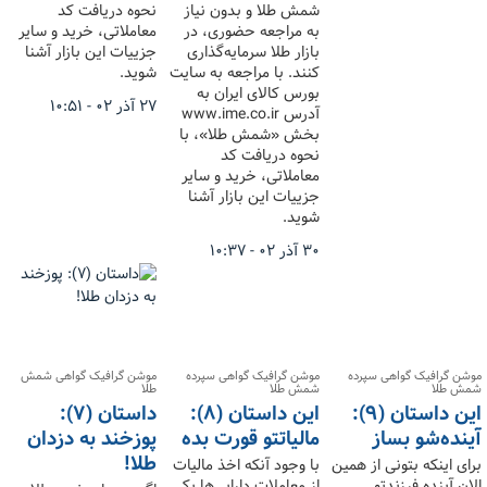
شمش طلا و بدون نیاز
نحوه دریافت کد
به مراجعه حضوری، در
معاملاتی، خرید و سایر
بازار طلا سرمایه‌گذاری
جزییات این بازار آشنا
کنند. با مراجعه به سایت
شوید.
بورس کالای ایران به
۲۷ آذر ۰۲ - ۱۰:۵۱
آدرس www.ime.co.ir
بخش «شمش طلا»، با
نحوه دریافت کد
معاملاتی، خرید و سایر
جزییات این بازار آشنا
شوید.
۳۰ آذر ۰۲ - ۱۰:۳۷
موشن گرافیک گواهی سپرده
موشن گرافیک گواهی سپرده
موشن گرافیک گواهی شمش
شمش طلا
شمش طلا
طلا
این داستان (۹):
این داستان (۸):
داستان (۷):
آینده‌شو بساز
مالیاتتو قورت بده
پوزخند به دزدان
طلا!
برای اینکه بتونی از همین
با وجود آنکه اخذ مالیات
الان آینده فرزندتو
از معاملات دارایی‌ها یکی