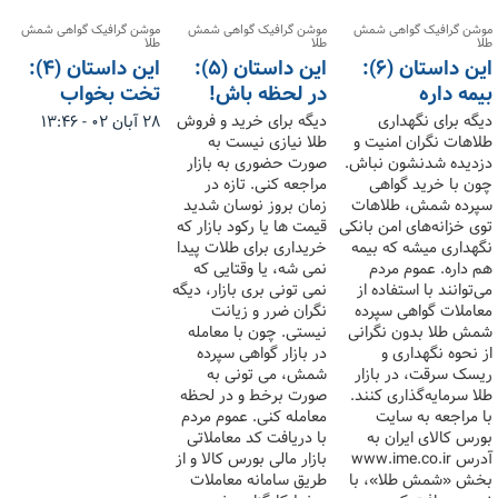
موشن گرافیک گواهی شمش
موشن گرافیک گواهی شمش
موشن گرافیک گواهی شمش
طلا
طلا
طلا
این داستان (۶):
این داستان (۵):
این داستان (۴):
بیمه داره
در لحظه باش!
تخت بخواب
دیگه برای نگهداری
دیگه برای خرید و فروش
۲۸ آبان ۰۲ - ۱۳:۴۶
طلاهات نگران امنیت و
طلا نیازی نیست به
دزدیده شدنشون نباش.
صورت حضوری به بازار
چون با خرید گواهی
مراجعه کنی. تازه در
سپرده شمش، طلاهات
زمان بروز نوسان شدید
توی خزانه‌های امن بانکی
قیمت ها یا رکود بازار که
نگهداری میشه که بیمه
خریداری برای طلات پیدا
هم داره. عموم مردم
نمی شه، یا وقتایی که
می‌توانند با استفاده از
نمی تونی بری بازار، دیگه
معاملات گواهی سپرده
نگران ضرر و زیانت
شمش طلا بدون نگرانی
نیستی. چون با معامله
از نحوه نگهداری و
در بازار گواهی سپرده
ریسک سرقت، در بازار
شمش، می تونی به
طلا سرمایه‌گذاری کنند.
صورت برخط و در لحظه
با مراجعه به سایت
معامله کنی. عموم مردم
بورس کالای ایران به
با دریافت کد معاملاتی
آدرس www.ime.co.ir
بازار مالی بورس کالا و از
بخش «شمش طلا»، با
طریق سامانه معاملات