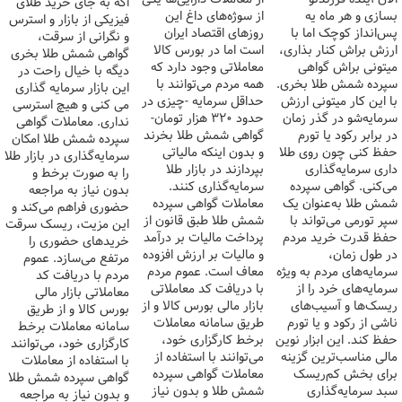
اگه به جای خرید طلای
بسازی و هر ماه یه
از سوژه‌های داغ این
فیزیکی از بازار و استرس
پس‌انداز کوچک اما با
روزهای اقتصاد ایران
و نگرانی از سرقت،
ارزش براش کنار بذاری،
است اما در بورس کالا
گواهی شمش طلا بخری
میتونی براش گواهی
معاملاتی وجود دارد که
دیگه با خیال راحت در
سپرده شمش طلا بخری.
همه مردم می‌توانند با
این بازار سرمایه گذاری
با این کار میتونی ارزش
حداقل سرمایه -چیزی در
می کنی و هیچ استرسی
سرمایه‌شو در گذر زمان
حدود ۳۲۰ هزار تومان-
نداری. معاملات گواهی
در برابر رکود یا تورم
گواهی شمش طلا بخرند
سپرده شمش طلا امکان
حفظ کنی چون روی طلا
و بدون اینکه مالیاتی
سرمایه‌گذاری در بازار طلا
داری سرمایه‌گذاری
بپردازند در بازار طلا
را به صورت برخط و
می‌کنی. گواهی سپرده
سرمایه‌گذاری کنند.
بدون نیاز به مراجعه
شمش طلا به‌عنوان یک
معاملات گواهی سپرده
حضوری فراهم می‌کند و
سپر تورمی می‌تواند با
شمش طلا طبق قانون از
این مزیت، ریسک سرقت
حفظ قدرت خرید مردم
پرداخت مالیات بر درآمد
خریدهای حضوری را
در طول زمان،
و مالیات بر ارزش افزوده
مرتفع می‌سازد. عموم
سرمایه‌های مردم به ویژه
معاف است. عموم مردم
مردم با دریافت کد
سرمایه‌های خرد را از
با دریافت کد معاملاتی
معاملاتی بازار مالی
ریسک‌ها و آسیب‌های
بازار مالی بورس کالا و از
بورس کالا و از طریق
ناشی از رکود و یا تورم
طریق سامانه معاملات
سامانه معاملات برخط
حفظ کند. این ابزار نوین
برخط کارگزاری خود،
کارگزاری خود، می‌توانند
مالی مناسب‌ترین گزینه
می‌توانند با استفاده از
با استفاده از معاملات
برای بخش کم‌ریسک
معاملات گواهی سپرده
گواهی سپرده شمش طلا
سبد سرمایه‌گذاری
شمش طلا و بدون نیاز
و بدون نیاز به مراجعه