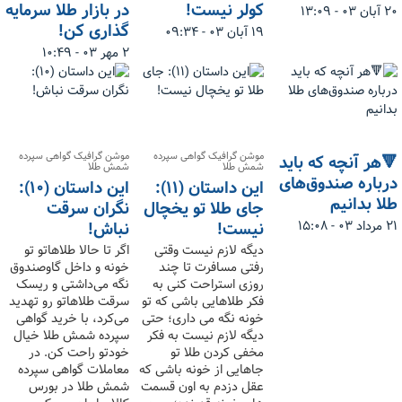
کولر نیست!
در بازار طلا سرمایه
۲۰ آبان ۰۳ - ۱۳:۰۹
گذاری کن!
۱۹ آبان ۰۳ - ۰۹:۳۴
۲ مهر ۰۳ - ۱۰:۴۹
موشن گرافیک گواهی سپرده
موشن گرافیک گواهی سپرده
🔻هر آنچه که باید
شمش طلا
شمش طلا
درباره صندوق‌های
این داستان (۱۱):
این داستان (۱۰):
طلا بدانیم
جای طلا تو یخچال
نگران سرقت
نیست!
نباش!
۲۱ مرداد ۰۳ - ۱۵:۰۸
دیگه لازم نیست وقتی
اگر تا حالا طلاهاتو تو
رفتی مسافرت تا چند
خونه و داخل گاوصندوق
روزی استراحت کنی به
نگه می‌داشتی و ریسک
فکر طلاهایی باشی که تو
سرقت طلاهاتو رو تهدید
خونه نگه می داری؛ حتی
می‌کرد، با خرید گواهی
دیگه لازم نیست به فکر
سپرده شمش طلا خیال
مخفی کردن طلا تو
خودتو راحت کن. در
جاهایی از خونه باشی که
معاملات گواهی سپرده
عقل دزدم به اون قسمت
شمش طلا در بورس