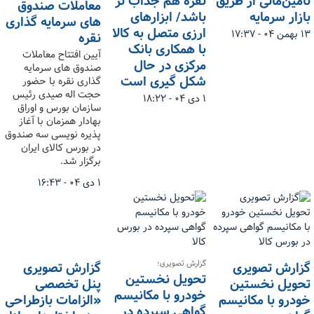
تامین‌مالی از طریق
نقره هم جذاب تر
معاملات صندوق
بازار سرمایه
باشد/ ابزارهای
های سرمایه گذاری
ارزی متصل به کالا
۱۳ بهمن ۰۴ - ۱۷:۳۷
نقره
با همکاری بانک
آیین افتتاح معاملات
مرکزی در حال
صندوق های سرمایه
شکل گیری است
گذاری نقره با حضور
حجت اله صیدی رئیس
۱ دی ۰۴ - ۱۸:۲۲
سازمان بورس و اوراق
بهادار همزمان با آغاز
پذیره نویسی سه صندوق
در بورس کالای ایران
برگزار شد.
۱ دی ۰۴ - ۱۶:۴۳
گزارش تصویری؛
گزارش تصویری
گزارش تصویری
تحویل نخستین
تحویل نخستین
پنل تخصصی
خودرو با مکانیسم
خودرو با مکانیسم
«الزامات بازطراحی
گواهی سپرده در