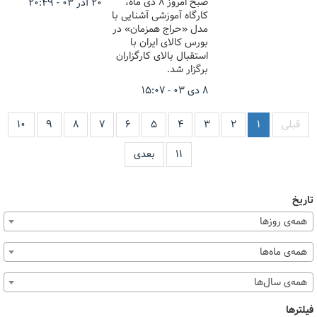
صبح امروز ۸ دی ماه،
۲۰ آذر ۰۳ - ۲۰:۴۹
کارگاه آموزشی آشنایی با
مدل «حراج همزمان» در
بورس کالای ایران با
استقبال بالای کارگزاران
برگزار شد.
۸ دی ۰۳ - ۱۵:۰۷
قبلی
۱
۲
۳
۴
۵
۶
۷
۸
۹
۱۰
۱۱
بعدی
تاریخ
همه‌ی روزها
همه‌ی ماه‌ها
همه‌ی سال‌ها
فیلترها