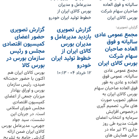
گزارش تصویری؛
گزارش تصویری
گزارش تصویری
مجمع عمومی عادی
بازدید مدیرعامل و
حضور اعضای
سالیانه و فوق
مدیران بورس
کمیسیون اقتصادی
العاده صاحبان
کالای ایران از
مجلس و رئیس
سهام شرکت
خطوط تولید ایران
سازمان بورس در
بورس کالای ایران
خودرو
بورس کالا
مجمع عمومی عادی
بورس کالای ایران هم
۱۲ خرداد ۰۴ - ۱۰:۱۳
سالیانه، عمومی فوق
اکنون با حضور حجت‌اله
العاده و عادی به طور
صیدی، رئیس سازمان
فوق العاده صاحبان سهام
بورس و اوراق بهادار
بورس کالای ایران به
میزبان جمعی از اعضای
منظور تصویب صورت
کمیسیون اقتصادی
های مالی، تصمیم گیری
مجلس شورای اسلامی
درخصوص افزایش
است. در جریان این
سرمایه و انتخاب اعضای
نشست، سید جواد
هیئت مدیره طی روز
جهرمی، مدیرعامل بورس
جاری ۳۱ تیر ماه در
کالای ایران ضمن ارائه
سالن همایش های
گزارشی جامع به تشریح