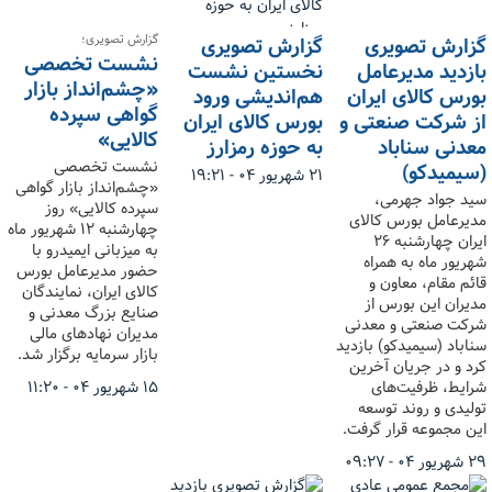
گزارش تصویری؛
گزارش تصویری
گزارش تصویری
نشست تخصصی
بازدید مدیرعامل
نخستین نشست
«چشم‌انداز بازار
بورس کالای ایران
هم‌اندیشی ورود
گواهی سپرده
از شرکت صنعتی و
بورس کالای ایران
کالایی»
معدنی سناباد
به حوزه رمزارز
نشست تخصصی
(سیمیدکو)
۲۱ شهریور ۰۴ - ۱۹:۲۱
«چشم‌انداز بازار گواهی
سید جواد جهرمی،
سپرده کالایی» روز
مدیرعامل بورس کالای
چهارشنبه ۱۲ شهریور ماه
ایران چهارشنبه ۲۶
به میزبانی ایمیدرو با
شهریور ماه به همراه
حضور مدیرعامل بورس
قائم مقام، معاون و
کالای ایران، نمایندگان
مدیران این بورس از
صنایع بزرگ معدنی و
شرکت صنعتی و معدنی
مدیران نهادهای مالی
سناباد (سیمیدکو) بازدید
بازار سرمایه برگزار شد.
کرد و در جریان آخرین
شرایط، ظرفیت‌های
۱۵ شهریور ۰۴ - ۱۱:۲۰
تولیدی و روند توسعه
این مجموعه قرار گرفت.
۲۹ شهریور ۰۴ - ۰۹:۲۷