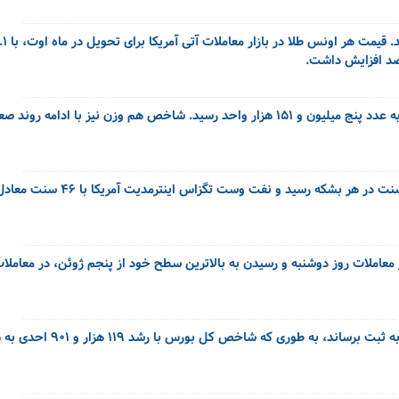
شاخص کل بورس تهران امروز (چهارشنبه) با رشد ۵۰ هزار و ۸۳۹ واحدی به عدد پنج میلیون و ۱۵۱ هزار واحد رسید. شاخص هم وزن 