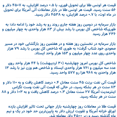
قیمت هر اونس طلا برای تحویل فوری، با ۰.۵ درصد افزایش، به ۴۵۰۷ دلار و
۵۶ سنت رسید. قیمت هر اونس طلا در بازار معاملات آتی آمریکا برای تحویل
در ماه اوت، با ۰.۷ درصد افزایش، به ۴۵۳۸ دلار رسید.
بازار سرمایه در دومین روز هفته جاری روند رو به رشد خود را ادامه داد؛ ‌به
طوری‌که شاخص کل بورس با رشد بیش از ۸۳ هزار واحدی به چهار میلیون و
۲۳۶ هزار رسید
بازار سرمایه در نخستین روز هفته و در هفتمین روز بازگشایی خود در مسیر
صعودی خود شتاب گرفت؛ به طوری که شاخص کل بورس با رشد ۷۹ هزار
واحدی روی عدد چهار میلیون و ۱۵۳ هزار واحد ایستاد.
شاخص کل بورس امروز چهارشنبه (۳۰ اردیبهشت) با ۴۴ هزار واحد روی
عدد سه میلیون و ۷۶۱ هزار واحدی ایستاد و شاخص هم وزن نیز با رشد ۱۳
هزار واحدی به ۹۶۸ هزا رو ۵۷۷ واحد رسید.
قیمت آتی نفت برنت ۴۵ سنت معادل ۰.۴ درصد کاهش یافت و به ۱۱۰ دلار و
۸۳ سنت در هر بشکه رسید، در حالی که قیمت آتی نفت وست تگزاس
اینترمدیت آمریکا ۲۷ سنت معادل ۰.۳ درصد کاهش یافت و به ۱۰۳ دلار و ۸۸
سنت در هر بشکه رسید.
قیمت طلا در معاملات روز چهارشنبه بازار جهانی تحت تاثیر افزایش بازده
اوراق خزانه آمریکا و تقویت ارزش دلار به پایین‌ترین حد خود در یک و نیم
ماه گذشته رسید و زیر ۴۵۰۰ دلار معامله شد.