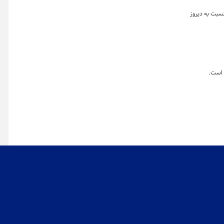
له دلار آمریکا و پوند انگلیس نسبت به دیروز