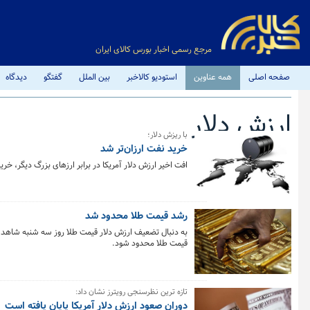
مرجع رسمی اخبار بورس کالای ایران
صفحه اصلی
همه عناوین
استودیو کالاخبر
بین الملل
گفتگو
دیدگاه
ارزش دلار
با ریزش دلار؛
خرید نفت ارزان‌تر شد
کل اخبار:128
افت اخیر ارزش دلار آمریکا در برابر ارزهای بزرگ دیگر، خری
رشد قیمت طلا محدود شد
به دنبال تضعیف ارزش دلار قیمت طلا روز سه شنبه شاهد 
قیمت طلا محدود شود.
تازه ترین نظرسنجی رویترز نشان داد:
دوران صعود ارزش دلار آمریکا پایان یافته است