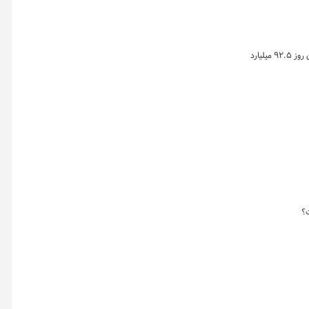
خلاصه معاملات بازار زعفران در روز یکشنبه ۲۱ تیر ماه ۱۴۰۵ نشان می دهد که ارزش معاملات طلای سرخ در بازار گواهی و صندوق زعفران بورس کالا در این روز ۹۲.۵ میلیارد
ت؟