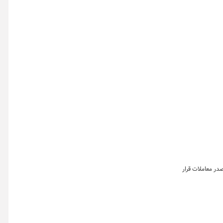
 هزار و ۱۰۷ تن محصول بود و تالار سیمان با ثبت حجم معامله ۷۳۸ هزار تنی در صدر معاملات قرار