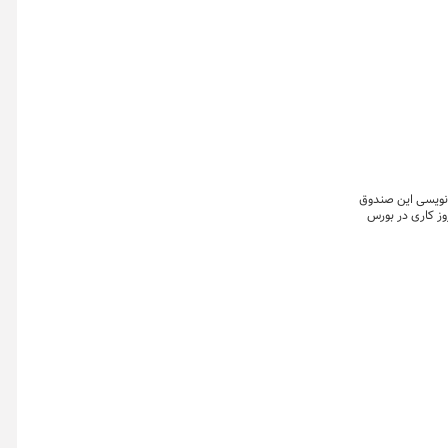
میا۱ (پلاتا) در روز شنبه ۲۰ تیر ماه، مرحله دوم پذیره نویسی این صندوق
 (نقراط) نیز که از امروز به مدت سه روز کاری در بورس