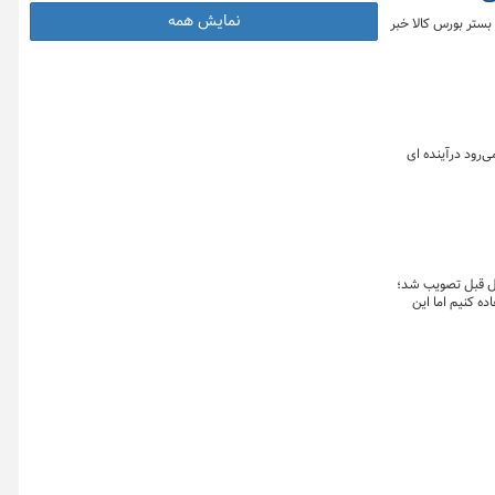
نمایش همه
ین بار در بستر بورس کالا خبر
ی‌رود درآینده ای
سال قبل تصویب شد؛
ده کنیم اما این
شورای ملی تامین
ت وگاز؛ تامین مالی