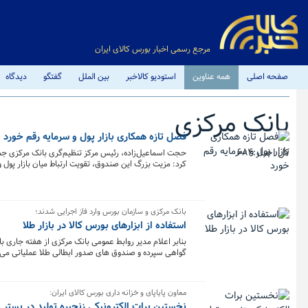
مرجع رسمی اخبار بورس کالای ایران
صفحه اصلی
همه عناوین
استودیو کالاخبر
بین الملل
گفتگو
دیدگاه
بانک مرکزی
فصل تازه همکاری بازار پول و سرمایه رقم خورد
کل اخبار:684
حجت اسماعیل‌زاده، رئیس مرکز تنظیم‌گری بانک مرکزی جمهو
کرد: مزیت بزرگ این صندوق، تقویت ارتباط میان بازار پول 
هماهنگی میان آن‌ها به بهبود و توسعه اقتصاد کشور منجر 
بانک مرکزی و سازمان بورس وارد فاز اجرایی شدند؛
استفاده از ابزارهای بورس کالا در بازار طلا
بنابر اعلام مدیر روابط عمومی بانک مرکزی از هفته جاری ب
گواهی سپرده و صندوق های صدور ابطالی طلا عملیاتی می
معاون پایاپای و خزانه داری بورس کالای ایران:
نخستین برات الکترونیکی زنجیره تولید در بستر 