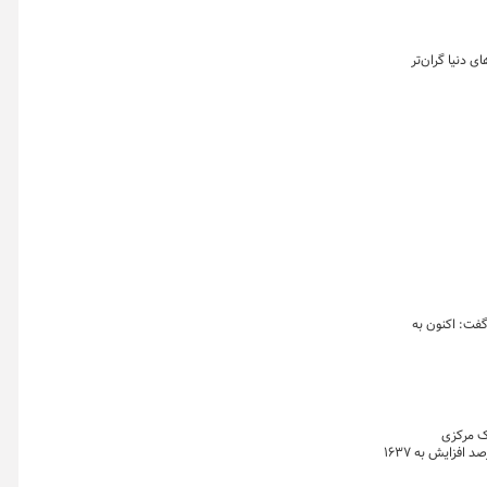
 دنیا گران‌تر
 گفت: اکنون به
بهره بانک مرکزی
آمریکا قیمت طلا را تحت فشار قرار داده‌است. طلا با ۰.۴ درصد کاهش به ۱۶۳۴ دلار و ۷۵ سنت رسیده بود، اما قیمت هر اونس طلا در حال حاضر با ۰.۲۷ درصد افزایش به ۱۶۳۷