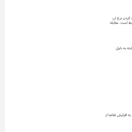
 کردن نرخ ارز
بط است. مقابله
کسب و کار موجب شد
ته به دلیل
ه افزایش تقاضا از