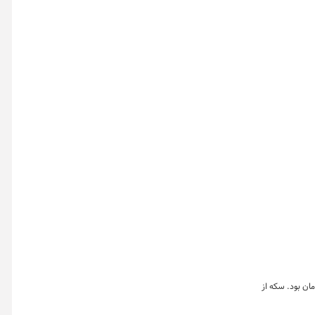
ت شدن ١٢ میلیون و ٧٧٣ هزار ورقه بهادار مبتنی بر کالا به ارزش بیش از ٣٢١ میلیارد تومان بود. سکه از