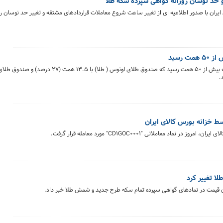
 حد نوسان روزانه گواهی سپرده سکه طلا
یران با صدور اطلاعیه ای از تغییر ساعت شروع معاملات قراردادهای مشتقه و تغییر حد نوسان رو
 رسید
خالص ارزش بازار صندوق های طلا منتهی به ۵ مرداد ماه به بیش از ۵۰ همت رسید که صندوق 
ط خزانه بورس کالای ایران
 معاملاتی "CD1GOC0001" مورد معامله قرار گرفت.
ا تغییر کرد
سان قیمت در نمادهای گواهی سپرده تمام سکه طرح جدید و شمش طلا خبر داد.