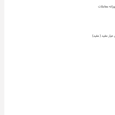
زانه معاملات
طلای لوتوس ( طلا) با ۱۳.۵ همت (۲۷ درصد) و صندوق طلای عیار مفید ( مفید)