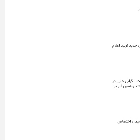
.
 جدید تولید اعلام
لار در هر تن سی اف آر شنیده شد که ۲.۳ دلار افت روزانه داشت. نگرانی هایی در
د و همین امر بر
ه انواع سیمان اختصاص