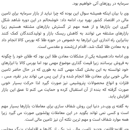
سرمایه در روزهای آتی خواهیم بود.
وی با بیان اینکه همیشه سوال این بوده که چرا نباید از بازار سرمایه برای تامین
مالی در اقتصاد کشور بهره برد، ادامه داد: خوشحالم در این دوره شاهد شکل
گیری این بازارها و از همه مهم تر گسترش بازارهای مشتقه هستیم زیرا
بازارهای مشتقه می توانند به کاهش ریسک بازار و تولیدکنندگان کمک کنند
بنابراین راه اندازی این ابزارها به خصوص در حوزه طلا که بورس کالا انجام داد
و به معادن طلا کمک شد، اقدام ارزشمند و مقدسی است.
وی ادامه داد:همیشه یکی از مشکلات معادن طلا این بود که طلای خود را چگونه
به فروش برسانند زیرا قیمت گذاری موضوع مهمی بود اما بورس کالا با ابزارهای
خود توانسته به این بخش کمک مهمی کند به طوری که در حال حاضر تامین
مالی خوبی برای معادن طلا انجام شده و از این پس می تواند بدر نقره، مس ،
فلزات و انواع محصولات پتروشیمی نیز صورت گیرد لذا حرکت بسیار خوبی
صورت گرفته که بنده از آن استقبال کرده و حمایت می کنم تا عمق این بازار
افزایش یابد.
به گفته ی وی،در دنیا این روش شفاف سازی برای معاملات بازارها بسیار مهم
است و کسی نمی تواند بگوید در این معاملات پولشویی صورت می گیرد زیرا
همه موارد شفاف است و مهم ترین نکته آن نیز تامین مالی است.
وی افزود:قانون جدید تامین مالی نیز یکی از کارها و اقدامات بزرگ مجلس