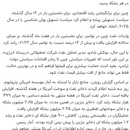
در هر بشکه رسید.
چین برای برانگیختن رشد اقتصادی، برای نخستین بار در ۱۴ سال گذشته،
سیاست تسهیلی پیشه و اعلام کرد سیاست تسهیل پولی متناسبی را در سال
۲۰۲۵، اتخاذ خواهد کرد.
واردات نفت چین در نوامبر، برای نخستین بار در هفت ماه گذشته، بر مبنای
سالانه افزایش یافت و بیش از ۱۴ درصد نسبت به نوامبر سال ۲۰۲۳، رشد کرد.
با این حال، موکش شادو، مدیر تحلیل نفت شرکت تحقیقاتی «ریستاد انرژی»،
بر این باور است که تغییرات سیاستی چین تا زمان اقدامات سیاستی دولت
ترامپ، بعید است حمایت بیشتری برای قیمتها فراهم کند و در بهترین حالت،
فقط می تواند مانع از افت بیشتر قیمت نفت شود.
بر اساس گزارش رویترز، منابع بازار با استناد به آمار موسسه امریکن پترولیوم،
روز سه شنبه اعلام کردند ذخایر نفت و سوخت آمریکا در هفته گذشته، افزایش
یافته است. ذخایر نفت آمریکا در هفته منتهی به ششم دسامبر، به میزان ۴۹۹
هزار بشکه رشد کرد. ذخایر بنزین در همین مدت، به میزان ۲.۸۵ میلیون بشکه
و ذخایر سوختهای تقطیری به میزان ۲.۴۵ میلیون بشکه افزایش یافت.
تحلیلگران در نظرسنجی رویترز، کاهش ۹۰۰ هزار بشکه ای ذخایر نفت و رشد
۱.۷ میلیون بشکه ای ذخایر بنزین را پیش بینی کرده بودند. آمار رسمی
بعدازظهر روز جاری از سوی اداره اطلاعات انرژی آمریکا منتشر خواهد شد.