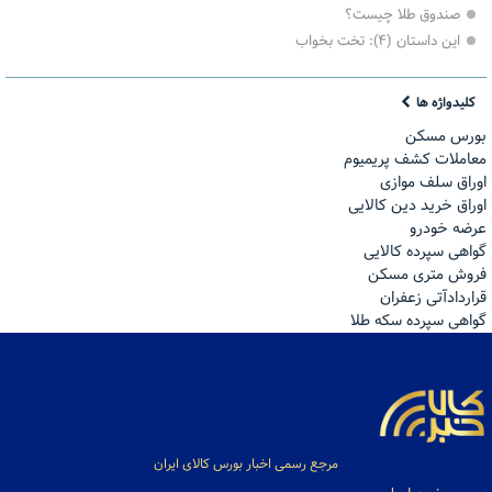
صندوق طلا چیست؟
این داستان (۴): تخت بخواب
کلیدواژه ها
بورس مسکن
معاملات کشف پریمیوم
اوراق سلف موازی
اوراق خرید دین کالایی
عرضه خودرو
گواهی سپرده کالایی
فروش مترى مسكن
قراردادآتی زعفران
گواهی سپرده سکه طلا
مرجع رسمی اخبار بورس کالای ایران