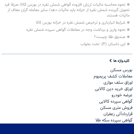
نحوه محاسبه مالیات ارزش افزوده گواهی شمش نقره در بورس کالا/ صرفا فرد
تحویل گیرنده شمش نقره از خزانه باید مالیات دهد/ سایر معامله گران معاف از
مالیات هستند
شرایط انبارداری و ترخیص شمش نقره در خزانه بورس کالا
نحوه واریز و برداشت وجه در معاملات گواهی سپرده شمش نقره
صندوق طلا چیست؟
این داستان (۴): تخت بخواب
کلیدواژه ها
بورس مسکن
معاملات کشف پریمیوم
اوراق سلف موازی
اوراق خرید دین کالایی
عرضه خودرو
گواهی سپرده کالایی
فروش مترى مسكن
قراردادآتی زعفران
گواهی سپرده سکه طلا