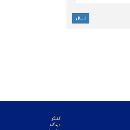
نتیجه اعتماد سرمایه‌گذارا
معامله ۸۴۵ کیلوگرم شمش نقره در
ارزش ۷۷.۶ میلیارد توم
زعفران در بورس کالا
گفتگو
دیدگاه