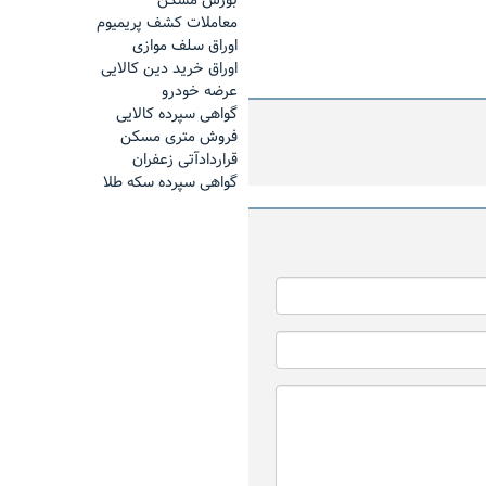
بورس مسکن
معاملات کشف پریمیوم
اوراق سلف موازی
اوراق خرید دین کالایی
عرضه خودرو
گواهی سپرده کالایی
فروش مترى مسكن
قراردادآتی زعفران
اینفوگرافیک بازار فیزیکی د
گواهی سپرده سکه طلا
ند ماه
منتهی به ۳۰ بهمن ماه
احسان مرادی مدیرعامل شرکت تامین س
پارسیان
یک دقیقه با بورس کالا (دوشنبه ۱۲
رشد چشمگیر بازار مالی بور