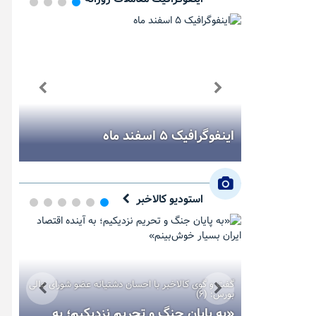
ر هفته
اینفوگرافیک ۵ اسفند ماه
اینفو
استودیو کالاخبر
رمایه لوتوس
گفت و گوی کالاخبر با احسان دشتیانه عضو شورای عالی
بورس: (۶)
س کالا؛
«به پایان جنگ و تحریم نزدیکیم؛ به
بزر