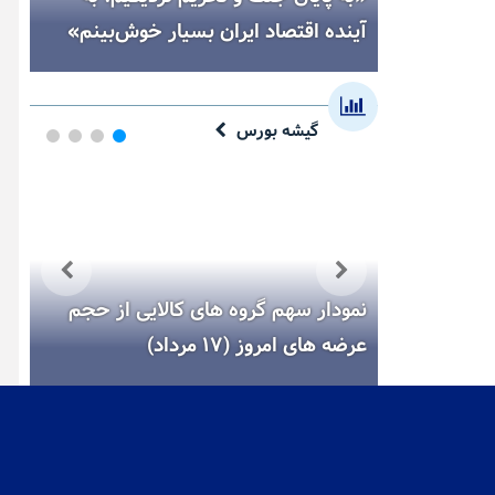
ن است
آینده اقتصاد ایران بسیار خوش‌بینم»
سه
گیشه بورس
انی معاملات
نمودار سهم گروه های کالایی از حجم
عرضه های امروز (۱۷ مرداد)
بور