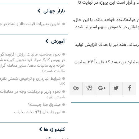
 و قرار است این پروژه در نهایت تا
بازار جهانی
نان بزرگ‌ترین عرضه‌کننده خواهد ماند. با این حال،
آخرین تغییرات قیمت طلا و نفت در ج
بهاماتی در خصوص سهم استرالیا شده
آموزش
ید خود را در سال ۲۰۲۶ به ۴۸۹.۳ میلیون تن برساند. هند نیز با هدف افزایش تولید
نحوه محاسبه مالیات ارزش افزوده گ
در بورس کالا/ صرفا فرد تحویل گیرنده ش
مای‌استیل پیش‌بینی کرده که تولید جهانی سنگ آهن در سال جاری به ۲.۶۱ میلیارد تن برسد که تقریباً ۳۳ میلیون
خزانه باید مالیات دهد/ سایر معامله گرا
مالیات هستند
شرایط انبارداری و ترخیص شمش نقره 
کالا
نحوه واریز و برداشت وجه در معاملات
شمش نقره
صندوق طلا چیست؟
این داستان (۴): تخت بخواب
کلیدواژه ها