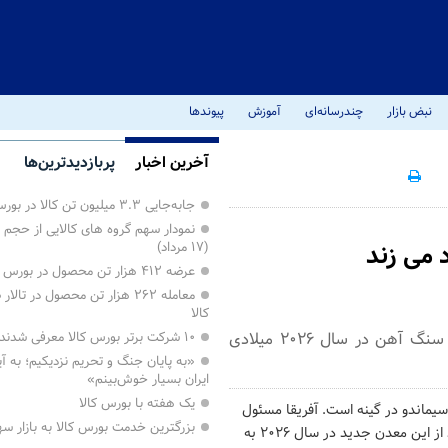
نبض بازار
چندرسانه‌ای
آموزش
پیوندها
آخرین اخبار
پربازدیدترین‌ها
جابه‌جایی ۳.۳ میلیون تن کالا در بورس کالا
نمودار سهم گروه های کالایی از حجم 
(۱۷ مرداد)
عرضه ۴۱۲ هزار تن محصول در بورس کالا
معامله ۲۶۲ هزار تن محصول در تا
کالا
بر اساس آخرین پیش‌بینی‌های موسسه مای‌استیل، عرضه جهانی سنگ آهن در سال ۲۰۲۶ میلادی
۱۰ شرکت برتر بورس کالا معرفی شدند
«به پایان جنگ و تحریم نزدیکیم؛ به آی
ایران بسیار خوش‌بینم»
یک هفته با بورس کالا
 سیماندو در گینه است. آفریقا مسئول
بزرگترین خدمت بورس کالا به بازار 
۳۵ درصد از رشد جهانی عرضه در سال آینده خواهد بود. انتظار می‌رود تولید از این معدن جدید در سال ۲۰۲۶ به