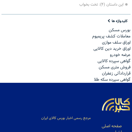
این داستان (۴): تخت بخواب
کلیدواژه ها
بورس مسکن
معاملات کشف پریمیوم
اوراق سلف موازی
اوراق خرید دین کالایی
عرضه خودرو
گواهی سپرده کالایی
فروش مترى مسكن
قراردادآتی زعفران
گواهی سپرده سکه طلا
مرجع رسمی اخبار بورس کالای ایران
صفحه اصلی