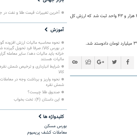
بازار جهانی
آخرین تغییرات قیمت طلا و نفت در ج
حجم معاملات در صندوق‌های سرمایه‌گذاری زعفران به میزان ۹ میلیون و ۳۱۰ هزار و ۴۳ واحد ثبت شد که ارزش کل
آموزش
نحوه محاسبه مالیات ارزش افزوده گ
در بورس کالا/ صرفا فرد تحویل گیرنده ش
خزانه باید مالیات دهد/ سایر معامله گرا
مالیات هستند
شرایط انبارداری و ترخیص شمش نقره 
کالا
نحوه واریز و برداشت وجه در معاملات
شمش نقره
صندوق طلا چیست؟
این داستان (۴): تخت بخواب
کلیدواژه ها
بورس مسکن
معاملات کشف پریمیوم