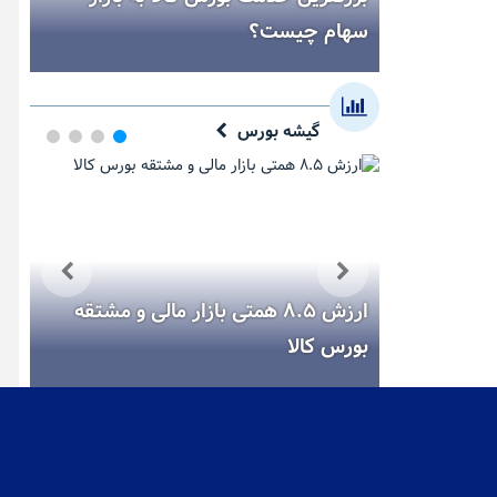
سهام چیست؟
صند
گیشه بورس
 میز فروش
ارزش ۸.۵ همتی بازار مالی و مشتقه
بورس کالا
بور