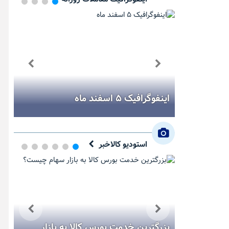
ر هفته
اینفوگرافیک ۵ اسفند ماه
اینفو
استودیو کالاخبر
یک دقیقه با بورس کالا (یکشنبه ۱۱
بزرگترین خدمت بورس کالا به بازار
مس؛