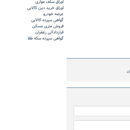
اوراق سلف موازی
اوراق خرید دین کالایی
عرضه خودرو
گواهی سپرده کالایی
فروش مترى مسكن
قراردادآتی زعفران
گواهی سپرده سکه طلا
اینفوگرافیک بازار فیزیکی د
ند ماه
منتهی به ۳۰ بهمن ماه
ان
 مدیرعامل شرکت تامین سرمایه لوتوس
ر بازار مالی بورس کالا؛