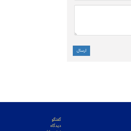
ماد سرمایه‌گذاران است
مرداد)
ارزش ۷۷.۶ میلیارد تومانی معاملات
۸۹۵ هزار تن محصول روی
 بورس کالا
می رود
گفتگو
دیدگاه