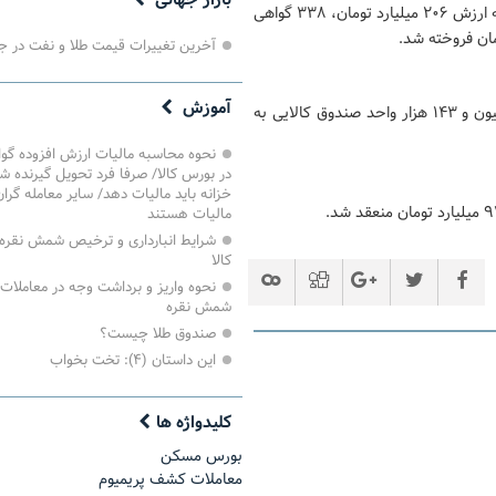
بازار جهانی
ارزش یک هزار و ۹۰۷ میلیارد تومان، ۵۴۳ هزار و ۳۳۳ گواهی شمش نقره به ارزش ۲۰۶ میلیارد تومان، ۳۳۸ گواهی
آخرین تغییرات قیمت طلا و نفت در ج
آموزش
همچنین در معاملات روز گذشته بازار مشتقه و مالی، یک میلیارد و ۶۱۱ میلیون و ۱۴۳ هزار واحد صندوق کالایی به
نحوه محاسبه مالیات ارزش افزوده گ
در بورس کالا/ صرفا فرد تحویل گیرنده ش
خزانه باید مالیات دهد/ سایر معامله گرا
مالیات هستند
شرایط انبارداری و ترخیص شمش نقره 
کالا
نحوه واریز و برداشت وجه در معاملات
شمش نقره
صندوق طلا چیست؟
این داستان (۴): تخت بخواب
کلیدواژه ها
بورس مسکن
معاملات کشف پریمیوم