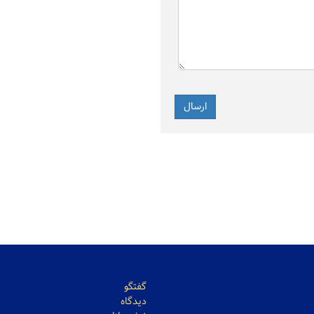
ماد سرمایه‌گذاران است
مرداد)
ارزش ۷۷.۶ میلیارد تومانی معاملات
۸۹۵ هزار تن محصول روی
 بورس کالا
می رود
گفتگو
دیدگاه