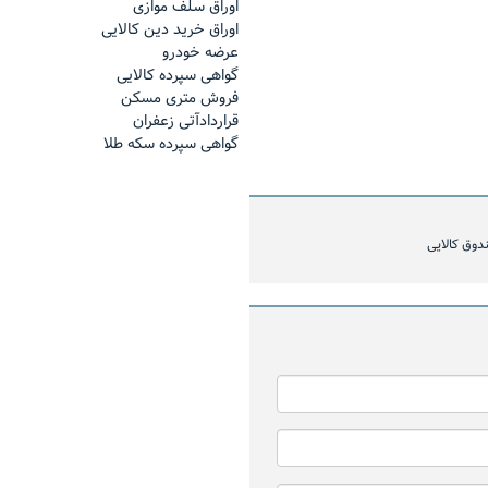
اوراق سلف موازی
اوراق خرید دین کالایی
عرضه خودرو
گواهی سپرده کالایی
فروش مترى مسكن
قراردادآتی زعفران
گواهی سپرده سکه طلا
اینفوگرافیک بازار فیزیکی د
ند ماه
منتهی به ۳۰ بهمن ماه
دوق کالایی
 مدیرعامل شرکت تامین سرمایه لوتوس
ر بازار مالی بورس کالا؛