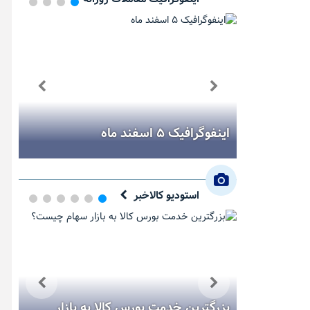
ر هفته
اینفوگرافیک ۵ اسفند ماه
اینفو
استودیو کالاخبر
یک دقیقه با بورس کالا (یکشنبه ۱۱
بزرگترین خدمت بورس کالا به بازار
مس؛