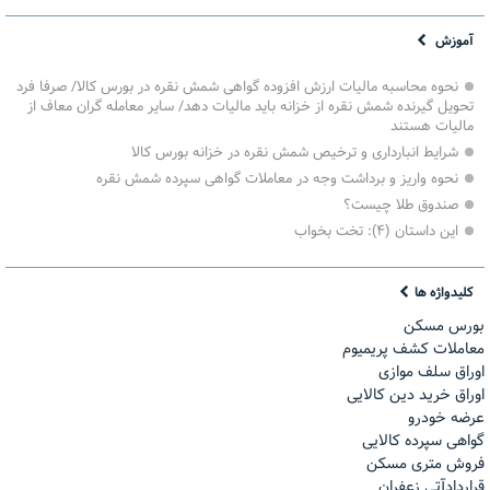
آموزش
نحوه محاسبه مالیات ارزش افزوده گواهی شمش نقره در بورس کالا/ صرفا فرد
تحویل گیرنده شمش نقره از خزانه باید مالیات دهد/ سایر معامله گران معاف از
مالیات هستند
شرایط انبارداری و ترخیص شمش نقره در خزانه بورس کالا
نحوه واریز و برداشت وجه در معاملات گواهی سپرده شمش نقره
صندوق طلا چیست؟
این داستان (۴): تخت بخواب
کلیدواژه ها
بورس مسکن
معاملات کشف پریمیوم
اوراق سلف موازی
اوراق خرید دین کالایی
عرضه خودرو
گواهی سپرده کالایی
فروش مترى مسكن
قراردادآتی زعفران