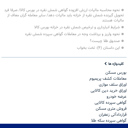
نحوه محاسبه مالیات ارزش افزوده گواهی شمش نقره در بورس کالا/ صرفا فرد
تحویل گیرنده شمش نقره از خزانه باید مالیات دهد/ سایر معامله گران معاف از
مالیات هستند
شرایط انبارداری و ترخیص شمش نقره در خزانه بورس کالا
نحوه واریز و برداشت وجه در معاملات گواهی سپرده شمش نقره
صندوق طلا چیست؟
این داستان (۴): تخت بخواب
کلیدواژه ها
بورس مسکن
معاملات کشف پریمیوم
اوراق سلف موازی
اوراق خرید دین کالایی
عرضه خودرو
گواهی سپرده کالایی
فروش مترى مسكن
قراردادآتی زعفران
گواهی سپرده سکه طلا