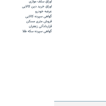
اوراق سلف موازی
اوراق خرید دین کالایی
عرضه خودرو
گواهی سپرده کالایی
فروش مترى مسكن
قراردادآتی زعفران
گواهی سپرده سکه طلا
اینفوگرافیک بازار فیزیکی د
ند ماه
منتهی به ۳۰ بهمن ماه
 مدیرعامل شرکت تامین سرمایه لوتوس
ر بازار مالی بورس کالا؛