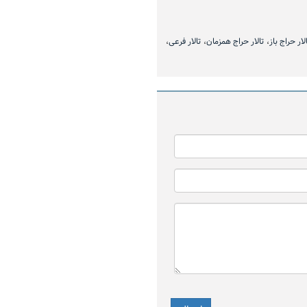
ماد سرمایه‌گذاران است
مرداد)
لار حراج باز
تالار حراج همزمان
تالار فرعی
ارزش ۷۷.۶ میلیارد تومانی معاملات
۸۹۵ هزار تن محصول روی
 بورس کالا
می رود