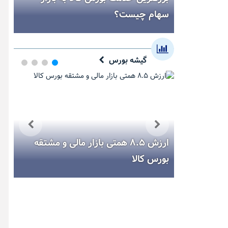
سهام چیست؟
صند
گیشه بورس
 میز فروش
ارزش ۸.۵ همتی بازار مالی و مشتقه
بورس کالا
بور