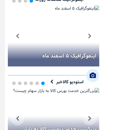
ر هفته
اینفوگرافیک ۵ اسفند ماه
اینفو
استودیو کالاخبر
یک دقیقه با بورس کالا (یکشنبه ۱۱
بزرگترین خدمت بورس کالا به بازار
مس؛