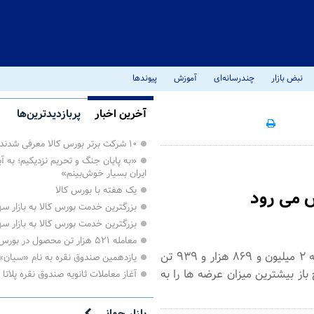
نبض بازار
چندرسانه‌ای
آموزش
پیوندها
آخرین اخبار
پربازدیدترین‌ها
۱۰ شرکت برتر بورس کالا معرفی شدند
«به پایان جنگ و تحریم نزدیکیم؛ به آی
ایران بسیار خوش‌بینم»
یک هفته با بورس کالا
بزرگترین خدمت بورس کالا به بازار 
بزرگترین خدمت بورس کالا به بازار 
معامله ۵۲۱ هزار تن محصول در بورس کالا
تالارهای بورس کالای ایران روز یکشنبه ۱۶ شهریور ماه میزبان عرضه ۲ میلیون و ۸۶۹ هزار و ۹۳۹ تن
یازدهمین صندوق نقره به نام «سیان
از بیشترین میزان عرضه ها را به
آغاز معاملات ثانویه صندوق نقره پلاتا