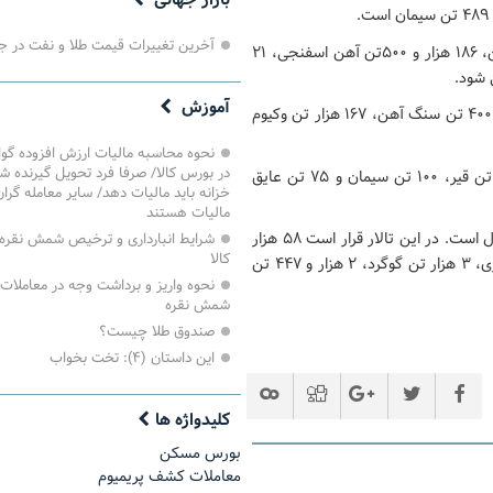
بازار جهانی
آخرین تغییرات قیمت طلا و نفت در ج
۹۳۳ هزار و ۶۰۰ تن محصول شامل ۷۱۹ هزار تن سنگ آهن، ۱۸۶ هزار و ۵۰۰تن آهن اسفنجی، ۲۱
آموزش
قرار است ۸۰۸ هزار و ۴۵۰ تن محصول شامل ۶۳۴ هزار و ۴۰۰ تن سنگ آهن، ۱۶۷ هزار تن وکیوم
نحوه محاسبه مالیات ارزش افزوده گ
در بورس کالا/ صرفا فرد تحویل گیرنده ش
۳۵ هزار و ۳۳۱ تن محصول شامل ۳۵ هزار و ۱۵۶ تن قیر، ۱۰۰ تن سیمان و ۷۵ تن عایق
خزانه باید مالیات دهد/ سایر معامله گرا
مالیات هستند
شاهد عرضه ۹۲ هزار و ۶۸۸ تن محصول است. در این تالار قرار است ۵۸ هزار
شرایط انبارداری و ترخیص شمش نقره 
کالا
تن لوب کات، ۲۰ هزار و ۲۷۷ تن مواد شیمیایی، ۶ هزار و ۹۹ تن مواد پلیمری، ۳ هزار تن گوگرد، ۲ هزار و ۴۴۷ تن
نحوه واریز و برداشت وجه در معاملات
شمش نقره
صندوق طلا چیست؟
این داستان (۴): تخت بخواب
کلیدواژه ها
بورس مسکن
معاملات کشف پریمیوم