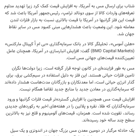
شتاب برای ارسال مس به آمریکا، به افزایش قیمت کمک کرد زیرا تهدید مداوم
تعرفه‌های واردات کالا از سوی دونالد ترامپ، رئیس‌جمهور آمریکا باعث شد که
قیمت این فلز گرانبها در آمریکا با قیمت بالاتری نسبت به بازار فلزات لندن
معامله شود. این وضعیت باعث هشدارهایی مبنی کمبود مس در سایر نقاط
جهان شد.
«هلن آموس»، تحلیلگر کالا در بانک سرمایه‌گذاری «بی ام اُ کپیتال مارکتس»
(BMO Capital Markets) گفت: افزایش انبارسازی در آمریکا، همچنان عامل
تعیین‌کننده قیمت‌های جهانی مس است.
مس به طور فزاینده‌ای در کانون توجه قرار گرفته است، زیرا دولت‌ها نگران
تامین فلزات حیاتی هستند. این فلز به دلیل استفاده در سیم‌کشی برق، برای
گذار انرژی حیاتی است، اما معدنکاران و بازرگانان مدت‌هاست هشدار داده‌اند
که سرمایه‌گذاری در معادن جدید با منابع جدید تقاضا همگام نیست.
افزایش قیمت مس همچنین با افزایش گسترده‌تر قیمت فلزات گرانبها و ورود
سرمایه‌گذاران که طلا، نقره و پلاتین را در هفته‌های اخیر به رکوردهای جدیدی
رساند، تقویت شده است. همزمان، قیمت‌های آلومینیوم و قلع نیز به بالاترین
سطح چند ساله خود رسیده‌اند.
یک حادثه مرگبار در دومین معدن مس بزرگ جهان در اندونزی و یک سیل