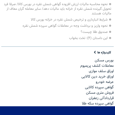
نحوه محاسبه مالیات ارزش افزوده گواهی شمش نقره در بورس کالا/ صرفا فرد
تحویل گیرنده شمش نقره از خزانه باید مالیات دهد/ سایر معامله گران معاف از
مالیات هستند
شرایط انبارداری و ترخیص شمش نقره در خزانه بورس کالا
نحوه واریز و برداشت وجه در معاملات گواهی سپرده شمش نقره
صندوق طلا چیست؟
این داستان (۴): تخت بخواب
کلیدواژه ها
بورس مسکن
معاملات کشف پریمیوم
اوراق سلف موازی
اوراق خرید دین کالایی
عرضه خودرو
گواهی سپرده کالایی
فروش مترى مسكن
قراردادآتی زعفران
گواهی سپرده سکه طلا