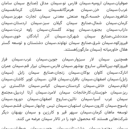
صوفیان،سیمان ارومیه،سیمان فارس نو،سیمان مدلل (صنایع سیمان سامان
غرب)،سیمان خزر،سیمان هرمزگانفسیمان ممتازان کرمانفسیمان
شاهرود،سیمان خمسه،گروه صنعتی معدنی سیمان تجارت مهریز،سیمان
کرمان،سیمان شمال،صنایع سیمان گیلان سبز،سیمان اردستان،سیمان
داراب،سیمان بجنورد،سیمان پیوند گلستان،سیمان زاوه تربت،سیمان
منددشتی،صنایع سیمان شهرکرد،سیمان آذر آبادگان خوی،سیمان
فیروزکوه،سیمان شرق،صنایع سیمان نهاوند،سیمان دشتستان و توسعه گستر
هلال خاورمیانه (سیمان مارگون)هستند.
همچنین سیمان لار سبزوار،سیمان جوین،سیمان غرب،سیمان فراز
فیروزکوه،بین‌المللی ساروج بوشهر،سیمان فارس،سیمان نیزار قم،سیمان عمران
انارک،سیمان کاوان بوکان،سیمان زنجان،صنایع سیمان زابل (سیمان
زابل)،سیمان اصفهان،سیمان باقران،سیمان قائن ،سیمان کویر کاشان،سیمان
ایلام،سیمان خاش،سیمان کردستان،سیمان کیاسر،سیمان خاکستری نی
ریز،سیمان خوزستان،کارخانجات سیمان لامرد،سیمان آرتا اردبیل،مجتمع
سیمان غرب آسیا،سیمان نائین،ساروج اصفهان،سیمان دورود،سیمان
یاسوج،سیمان کارون،سیمان استهبان،سیمان تیس چابهار،سیمان قشم،سیمان
توسعه ماهان کرمان،سیمان سپهر قیر و کارزین و سیمان بهبهان دیگر
شرکت‌هایی هستند که محصول خود را در تالار سیمان عرضه می کنند.
سیمان بجنورد،سیمان دشتستان،سیمان جوین،سیمان صوفیان،سیمان