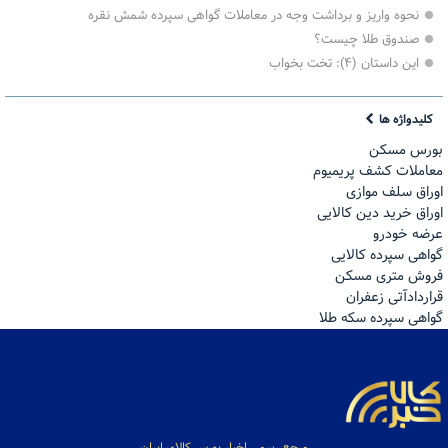
نحوه واریز و برداشت وجه در معاملات گواهی سپرده شمش نقره
صندوق طلا چیست؟
این داستان (۴): تخت بخواب
کلیدواژه ها
بورس مسکن
معاملات کشف پریمیوم
اوراق سلف موازی
اوراق خرید دین کالایی
عرضه خودرو
گواهی سپرده کالایی
فروش مترى مسكن
قراردادآتی زعفران
گواهی سپرده سکه طلا