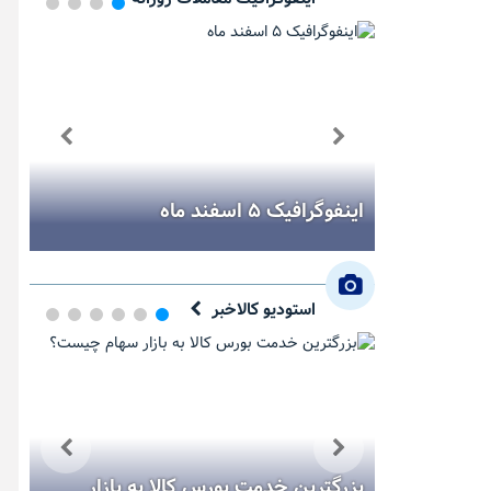
ر هفته
اینفوگرافیک ۵ اسفند ماه
اینفو
استودیو کالاخبر
یک دقیقه با بورس کالا (یکشنبه ۱۱
بزرگترین خدمت بورس کالا به بازار
مس؛