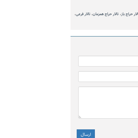
ماد سرمایه‌گذاران است
مرداد)
لار حراج باز
تالار حراج همزمان
تالار فرعی
ارزش ۷۷.۶ میلیارد تومانی معاملات
۸۹۵ هزار تن محصول روی
 بورس کالا
می رود