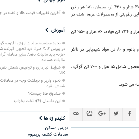
بازار جهانی
عرضه می شود. ۳۰۶ هزار و ۴۲۰ تن سیمان، ۱۸۱ هزار تن
آخرین تغییرات قیمت طلا و نفت در ج
ر و ۶۰۰ تن قیر، یک هزار و ۲۰۰ تن مواد شیمیایی و ۲۳ تن عایق رطوبتی از محصولات عرضه شده در
آموزش
میزبان عرضه بیش از ۲۷۵ هزار و ۶۸۴ تن محصول شامل ۱۳۵ هزار و ۷۳۴ تن فولاد، ۸۶ هزار و ۹۵۰ تن
نحوه محاسبه مالیات ارزش افزوده گ
در بورس کالا/ صرفا فرد تحویل گیرنده ش
تالار
خزانه باید مالیات دهد/ سایر معامله گرا
مالیات هستند
نیز میزبان عرضه ۲۹ هزار و ۷۷۹ تن محصول شامل ۱۵ هزار و ۷۰۰ تن گوگرد،
شرایط انبارداری و ترخیص شمش نقره 
کالا
نحوه واریز و برداشت وجه در معاملات
شمش نقره
صندوق طلا چیست؟
این داستان (۴): تخت بخواب
کلیدواژه ها
بورس مسکن
معاملات کشف پریمیوم