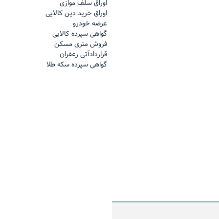
اوراق سلف موازی
اوراق خرید دین کالایی
عرضه خودرو
گواهی سپرده کالایی
فروش مترى مسكن
قراردادآتی زعفران
گواهی سپرده سکه طلا
اینفوگرافیک بازار فیزیکی د
ند ماه
منتهی به ۳۰ بهمن ماه
 مدیرعامل شرکت تامین سرمایه لوتوس
ر بازار مالی بورس کالا؛