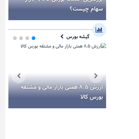
سهام چیست؟
صند
گیشه بورس
 میز فروش
ارزش ۸.۵ همتی بازار مالی و مشتقه
بورس کالا
بور