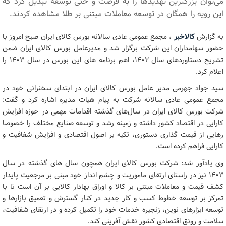
می‌توان بزرگترین تهدیدها را به فرصت و حتی توسعه تبدیل کرد که
این رویه را همگان در توسعه معاملات مبتنی بر طلا مشاهده کردند.
به گزارش
کالاخبر
، مجمع عمومی عادی سالانه بورس کالای ایران صبح امروز با
حضور سهامداران این شرکت برگزار شد و مدیرعامل بورس کالای ایران ضمن
تشریح دستاوردهای سال ۱۴۰۲، اهم برنامه های این بورس در سال ۱۴۰۳ را
اعلام کرد.
سید جواد جهرمی مدیر عامل بورس کالای ایران در ابتدای سخنرانی خود در
مجمع عمومی عادی سالانه شرکت به پیام هیات مدیره اشاره کرد و گفت:
شرکت بورس کالای ایران در سال‌های گذشته اقدامات مهمی در حوزه افزایش
کارایی در اقتصاد کشور داشته و زمینه رشد و توسعه صنایع مختلف را خصوصا
رهایی از قیمت گذاری دستوری، تکیه بر اصول اقتصادی و افزایش شفافیت و
کارایی فراهم کرده است.
وی یادآور شد: شرکت بورس کالای ایران همچون سال های گذشته در سال
۱۴۰۳ نیز در راستای ارتقای ماموریت و چشم انداز خود مبنی بر مرجعیت پایدار
کشف قیمت و معاملات مبتنی بر کالا و اوراق بهادار کالایی بر آن است تا با
تمرکز بر توسعه خطوط کسب و کار جدید در کنار گسترش و تعمیق بازارها و
توسعه ابزارهای نوین، زنجیره خدمات خود را تکمیل کرده و در ارتقای شفافیت،
سلامت و رونق اقتصادی کشور نقش آفرینی کند.